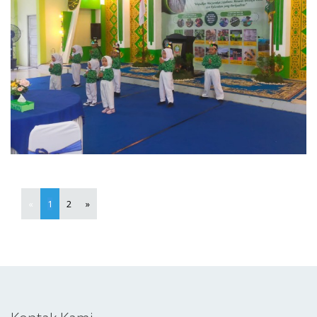
«
1
2
»